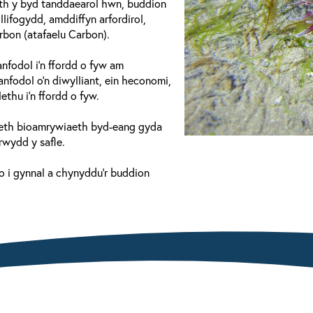
h y byd tanddaearol hwn, buddion
ifogydd, amddiffyn arfordirol,
bon (atafaelu Carbon).
fodol i'n ffordd o fyw am
anfodol o'n diwylliant, ein heconomi,
ethu i'n ffordd o fyw.
raeth bioamrywiaeth byd-eang gyda
wydd y safle.
 i gynnal a chynyddu'r buddion