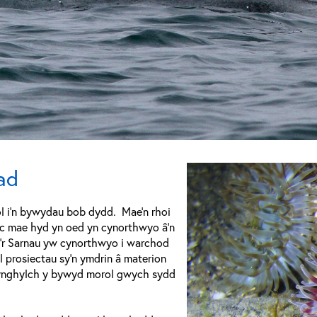
ad
 i'n bywydau bob dydd. Mae'n rhoi
 ac mae hyd yn oed yn cynorthwyo â'n
'r Sarnau yw cynorthwyo i warchod
l prosiectau sy'n ymdrin â materion
ynghylch y bywyd morol gwych sydd