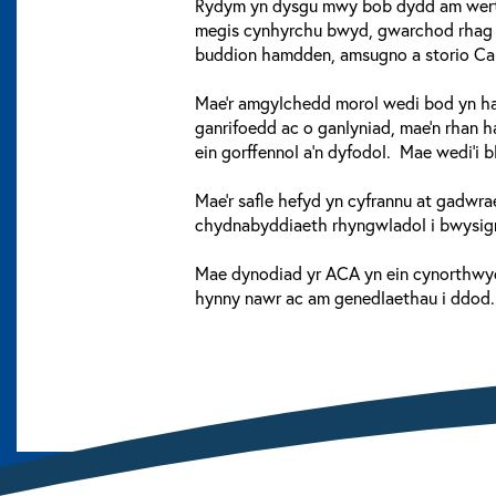
Rydym yn dysgu mwy bob dydd am wert
megis cynhyrchu bwyd, gwarchod rhag ll
buddion hamdden, amsugno a storio Car
Mae'r amgylchedd morol wedi bod yn han
ganrifoedd ac o ganlyniad, mae'n rhan h
ein gorffennol a'n dyfodol. Mae wedi'i bl
Mae'r safle hefyd yn cyfrannu at gadw
chydnabyddiaeth rhyngwladol i bwysigr
Mae dynodiad yr ACA yn ein cynorthwyo
hynny nawr ac am genedlaethau i ddod.