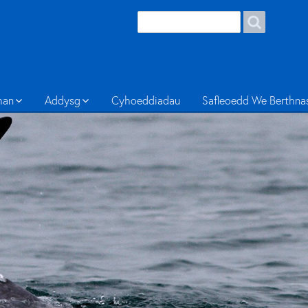
Search
Search
form
Welsh
han
Addysg
Cyhoeddiadau
Safleoedd We Berthna