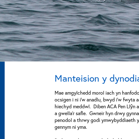
Manteision y dynodi
Mae amgylchedd morol iach yn hanfodol
ocsigen i ni i'w anadlu, bwyd i'w fwyta
hiechyd meddwl. Diben ACA Pen Llŷn a
a gwella'r safle. Gwneir hyn drwy gynna
penodol a thrwy godi ymwybyddiaeth 
gennym ni yma.