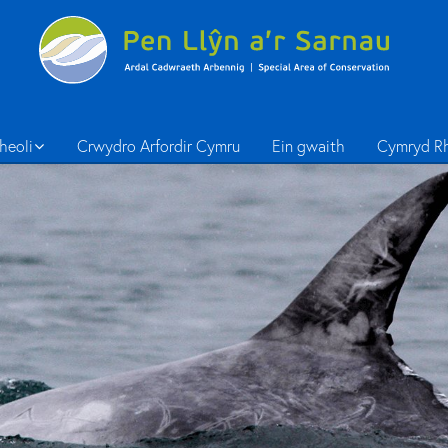
heoli
Crwydro Arfordir Cymru
Ein gwaith
Cymryd R