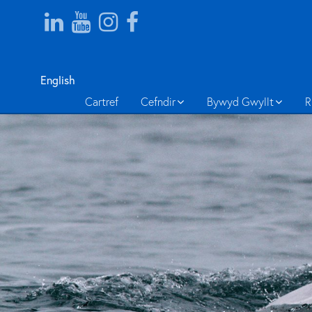
English
Cartref
Cefndir
Bywyd Gwyllt
R