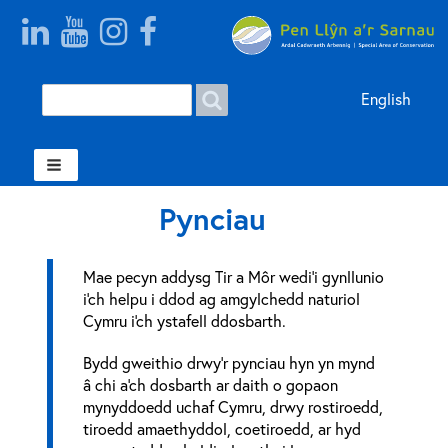
Search
Search
English
form
Welsh
Pynciau
Mae pecyn addysg Tir a Môr wedi'i gynllunio
i'ch helpu i ddod ag amgylchedd naturiol
Cymru i'ch ystafell ddosbarth.
Bydd gweithio drwy'r pynciau hyn yn mynd
â chi a'ch dosbarth ar daith o gopaon
mynyddoedd uchaf Cymru, drwy rostiroedd,
tiroedd amaethyddol, coetiroedd, ar hyd