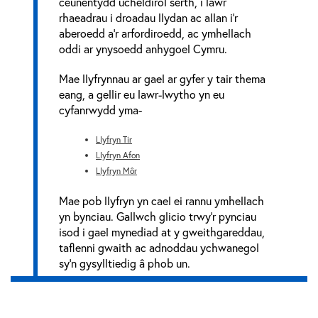
ceunentydd ucheldirol serth, i lawr
rhaeadrau i droadau llydan ac allan i’r
aberoedd a’r arfordiroedd, ac ymhellach
oddi ar ynysoedd anhygoel Cymru.
Mae llyfrynnau ar gael ar gyfer y tair thema
eang, a gellir eu lawr-lwytho yn eu
cyfanrwydd yma-
Llyfryn Tir
Llyfryn Afon
Llyfryn Môr
Mae pob llyfryn yn cael ei rannu ymhellach
yn bynciau. Gallwch glicio trwy'r pynciau
isod i gael mynediad at y gweithgareddau,
taflenni gwaith ac adnoddau ychwanegol
sy'n gysylltiedig â phob un.