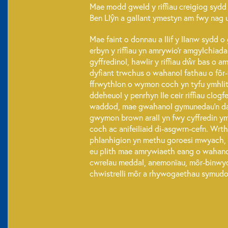
Mae modd gweld y riffiau creigiog sydd
Ben Llŷn a gallant ymestyn am fwy nag u
Mae faint o donnau a llif y llanw sydd 
erbyn y riffiau yn amrywio’r amgylchiadau
gyffredinol, hawlir y riffiau dŵr bas o a
dyfiant trwchus o wahanol fathau o fôr
ffrwythlon o wymon coch yn tyfu ymhlith
ddeheuol y penrhyn lle ceir riffiau clog
waddod, mae gwahanol gymunedau’n dat
gwymon brown arall yn fwy cyffredin y
coch ac anifeiliaid di-asgwrn-cefn. Wrth
phlanhigion yn methu goroesi mwyach, de
eu plith mae amrywiaeth eang o wahan
cwrelau meddal, anemonïau, môr-binwyd
chwistrelli môr a rhywogaethau symudol