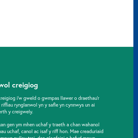
wol creigiog
creigiog i’w gweld o gwmpas llawer o draethau’r
 riffiau rynglanwol yn y safle yn cynnwys un ai
rth y creigwely.
 gan gen ym mhen uchaf y traeth a chan wahanol
u uchaf, canol ac isaf y riff hon. Mae creaduriaid
mewn pyllau trai, dan glogfeini a hefyd mewn