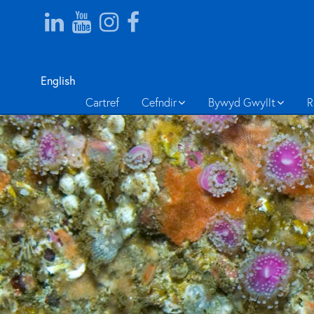
English
Cartref
Cefndir
Bywyd Gwyllt
R