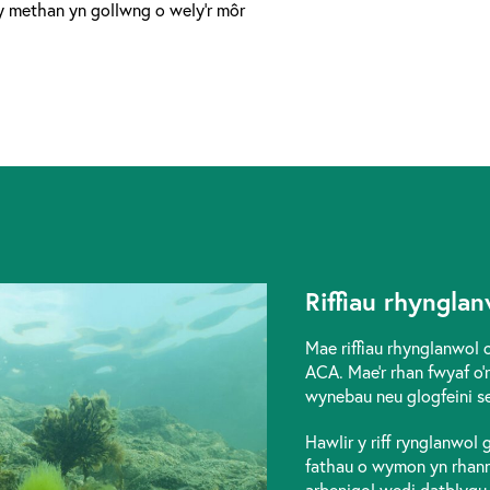
nwy methan yn gollwng o wely’r môr
Riffiau rhynglan
Mae riffiau rhynglanwol 
ACA. Mae’r rhan fwyaf o’r
wynebau neu glogfeini se
Hawlir y riff rynglanwol
fathau o wymon yn rhanna
arbenigol wedi datblygu 