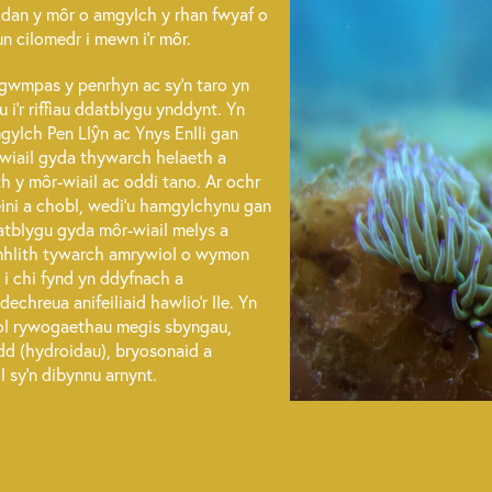
 dan y môr o amgylch y rhan fwyaf o
n cilomedr i mewn i’r môr.
o gwmpas y penrhyn ac sy’n taro yn
 i’r riffiau ddatblygu ynddynt. Yn
mgylch Pen Llŷn ac Ynys Enlli gan
-wiail gyda thywarch helaeth a
 y môr-wiail ac oddi tano. Ar ochr
feini a chobl, wedi’u hamgylchynu gan
blygu gyda môr-wiail melys a
mhlith tywarch amrywiol o wymon
 i chi fynd yn ddyfnach a
chreua anifeiliaid hawlio’r lle. Yn
ol rywogaethau megis sbyngau,
d (hydroidau), bryosonaid a
 sy’n dibynnu arnynt.