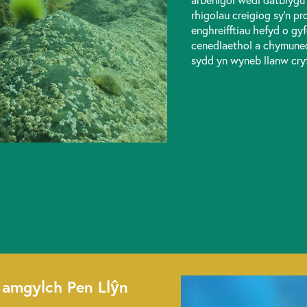
rhigolau creigiog sy’n p
enghreifftiau hefyd o gy
cenedlaethol a chymuned
sydd yn wyneb llanw cryf
o amgylch Pen Llŷn