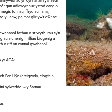
d amrywiol ac yn cynnal amrywiaeth
 môr gan adlewyrchu’r ystod eang o
 megis tonnau, ffrydiau llanw,
 y llanw, pa mor glir yw’r dŵr ac
 gwahanol fathau o strwythurau sy’n
giau a cherrig i riffiau biogenig a
h o riff yn cynnal gwahanol
n yr ACA:
ch Pen Llŷn (creigwely, clogfeini,
eini sylweddol – y Sarnau
lus