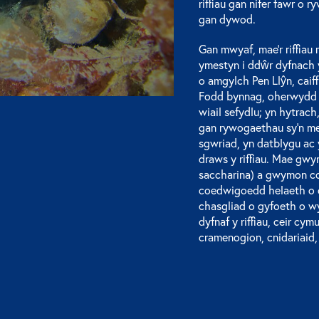
riffiau gan nifer fawr o
gan dywod.
Gan mwyaf, mae’r riffiau
ymestyn i ddŵr dyfnach y
o amgylch Pen Llŷn, caif
Fodd bynnag, oherwydd na
wiail sefydlu; yn hytra
gan rywogaethau sy’n me
sgwriad, yn datblygu ac
draws y riffiau. Mae gwy
saccharina) a gwymon coch
coedwigoedd helaeth o c
chasgliad o gyfoeth o wym
dyfnaf y riffiau, ceir cy
cramenogion, cnidariaid