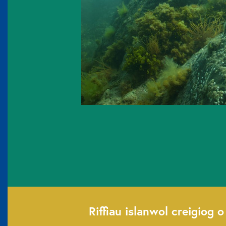
Riffiau islanwol creigiog 