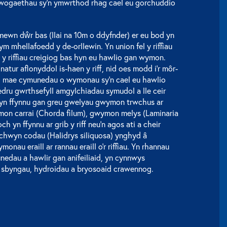
 rywogaethau sy’n ymwrthod rhag cael eu gorchuddio
 mewn dŵr bas (llai na 10m o ddyfnder) er eu bod yn
m mhellafoedd y de-orllewin. Yn union fel y riffiau
f y riffiau creigiog bas hyn eu hawlio gan wymon.
tur aflonyddol is-haen y riff, nid oes modd i’r môr-
ch, mae cymunedau o wymonau sy’n cael eu hawlio
dru gwrthsefyll amgylchiadau symudol a lle ceir
 yn ffynnu gan greu gwelyau gwymon trwchus ar
mon carrai (Chorda filum), gwymon melys (Laminaria
 yn ffynnu ar grib y riff neu’n agos ati a cheir
hwyn codau (Halidrys siliquosa) ynghyd â
onau eraill ar rannau eraill o’r riffiau. Yn rhannau
munedau a hawlir gan anifeiliaid, yn cynnwys
, sbyngau, hydroidau a bryosoaid crawennog.