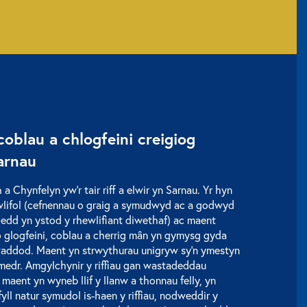
 coblau a chlogfeini creigiog
arnau
a Chynfelyn yw’r tair riff a elwir yn Sarnau. Yr hyn
lifol (cefnennau o graig a symudwyd ac a godwyd
edd yn ystod y rhewlifiant diwethaf) ac maent
o glogfeini, coblau a cherrig mân yn gymysg gyda
addod. Maent yn strwythurau unigryw sy’n ymestyn
lomedr. Amgylchynir y riffiau gan wastadeddau
aent yn wyneb llif y llanw a thonnau felly, yn
fyll natur symudol is-haen y riffiau, nodweddir y