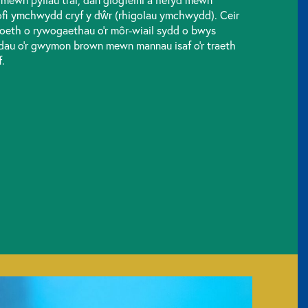
rofi ymchwydd cryf y dŵr (rhigolau ymchwydd). Ceir
foeth o rywogaethau o’r môr-wiail sydd o bwys
au o’r gwymon brown mewn mannau isaf o’r traeth
.