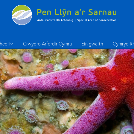
heoli
Crwydro Arfordir Cymru
Ein gwaith
Cymryd R