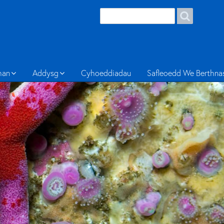
Search
han
Addysg
Cyhoeddiadau
Safleoedd We Berthna