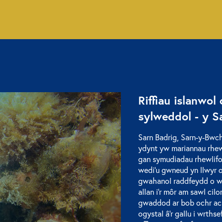
Riffiau islanwol
sylweddol - y S
Sarn Badrig, Sarn-y-Bwch 
ydynt yw mariannau rhew
gan symudiadau rhewlifo
wedi’u gwneud yn llwyr 
gwahanol raddfeydd o w
allan i’r môr am sawl ci
gwaddod ar bob ochr ac m
ogystal â’r gallu i wrthse