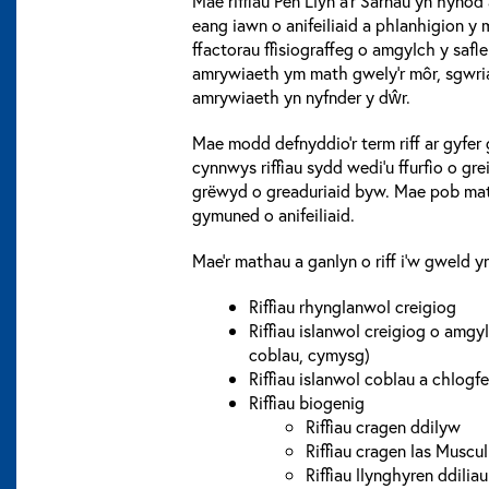
Mae riffiau Pen Llŷn a’r Sarnau yn hyno
eang iawn o anifeiliaid a phlanhigion y
ffactorau ffisiograffeg o amgylch y safle
amrywiaeth ym math gwely’r môr, sgwriad
amrywiaeth yn nyfnder y dŵr.
Mae modd defnyddio’r term riff ar gyfer
cynnwys riffiau sydd wedi’u ffurfio o grei
grëwyd o greaduriaid byw. Mae pob mat
gymuned o anifeiliaid.
Mae’r mathau a ganlyn o riff i’w gweld y
Riffiau rhynglanwol creigiog
Riffiau islanwol creigiog o amgyl
coblau, cymysg)
Riffiau islanwol coblau a chlogf
Riffiau biogenig
Riffiau cragen ddilyw
Riffiau cragen las Muscu
Riffiau llynghyren ddiliau