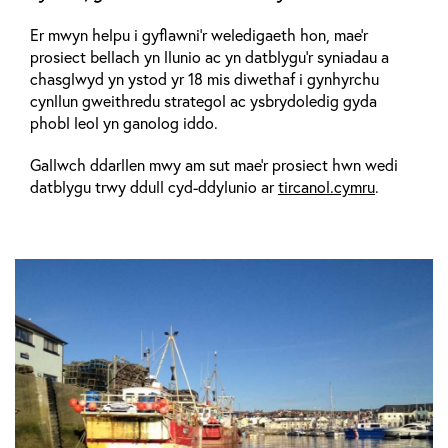
Er mwyn helpu i gyflawni'r weledigaeth hon, mae'r
prosiect bellach yn llunio ac yn datblygu'r syniadau a
chasglwyd yn ystod yr 18 mis diwethaf i gynhyrchu
cynllun gweithredu strategol ac ysbrydoledig gyda
phobl leol yn ganolog iddo.
Gallwch ddarllen mwy am sut mae'r prosiect hwn wedi
datblygu trwy ddull cyd-ddylunio ar
tircanol.cymru
.