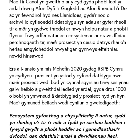
Mae Tir Canol yn gweithio ar y cyd gyda phobl leol yr
ardal rhwng Afon Dyfi i’r Gogledd ac Afon Rheidiol i’r De
ac yn fewndirol hyd nes Llanidloes, gyda’r nod o
archwilio cyfleoedd i ddatblygu syniadau ar gyfer rheoli
tir a môr yn gydweithredol er mwyn helpu natur a phobl i
ffynnu. Trwy adfer natur ac ecosystemau ar draws ffiniau
perchnogaeth tir, mae'r prosiect yn ceisio datrys rhai o'n
heriau amgylcheddol mwyaf gan gynnwys effeithiau
newid hinsawdd.
Ers ail-lansio ym mis Mehefin 2020 gydag RSPB Cymru
yn cydlynu’r prosiect yn ystod y cyfnod datblygu hwn,
mae'r prosiect wedi bod yn cynnal sgyrsiau trwy sesiynau
galw heibio a gweithdai ledled yr ardal, gyda dros 1000
o bobl yn ymwneud â datblygiad y prosiect hyd yn hyn.
Mae'r gymuned bellach wedi cynllunio gweledigaeth:
Ecosystem gyfoethog a chysylltiedig â natur, sydd
yn rhedeg o'r tir i'r môr a fydd yn sicrhau buddion i
fywyd gwyllt a phobl heddiw ac i genedlaethau'r
dyfodol, gan ddathlu'r ardal a diwylliannau lleol.