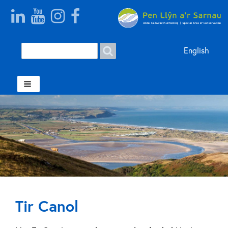
Search
Search form Welsh
English
Tir Canol