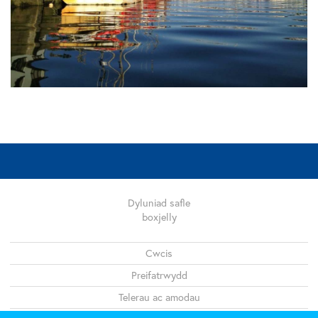
Dyluniad safle
boxjelly
Legal
Cwcis
Preifatrwydd
Telerau ac amodau