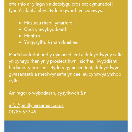
effeithio ar y lagŵn a datblygu prosiect cymunedol i
fynd i'r afael â nhw. Bydd y gwaith yn cynnwys:
Mesurau rheoli ymarferol
Codi ymwybyddiaeth
Monitro
Ymgysylltu â rhan-ddeiliaid
Mae'n hanfodol bod y gymuned leol a defnyddwyr y safle
yn cymryd rhan yn y prosiect hwn i sicrhau llwyddiant
hirdymor y prosiect. Bydd y gymuned leol, defnyddwyr
gwasanaeth a rheolwyr safle yn cael eu cynnwys ymhob
cyfle.
Am ragor o wybodaeth, cysylltwch â ni:
info@penllynarsarnau.co.uk
01286 679 49