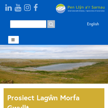
Search
Search form Welsh
English
Prosiect Lagŵn Morfa
Gwyllt