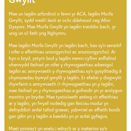
Mae un lagŵn arfordirol o fewn yr ACA, lagŵn Morfa
Gwyllt, sydd wedi'i leoli ar ochr ddeheuol ceg Afon
Dysynni. Mae Morfa Gwyllt yn lagŵn treiddio bach, yr
unig un o'i fath yng Nghymru.
Mae lagŵn Morfa Gwyllt yn lagŵn bach, bas sy'n sensitif
i nifer o effeithiau uniongyrchol ac anuniongyrchol. Ar
hyn o bryd, ystyrir bod y lagŵn mewn cyflwr anffafriol
oherwydd lleihad yn nifer y rhywogaethau arbenigol
lagŵn ac amrywiaeth y rhywogaethau sy'n gysylltiedig â
chymunedau bywyd gwyllt y lagŵn. Er efallai y disgwylir
rhywfaint o amrywiaeth i'r rhywogaethau yn y lagŵn,
mae lleihad yn y rhywogaethau a gofnodir yn yr arolygon
monitro yn bryder. Mae tystiolaeth amlwg o'r effeithiau
ar y lagŵn, yn fwyaf nodedig gan feiciau modur yn
defnyddio'r ardal tafod graean, ysbwriel ac effaith bosib
gan gŵn yn y lagŵn a baeddu yn yr ardal gyfagos.
Mae'r prosiect yn anelu i edrych ar y materion sy'n